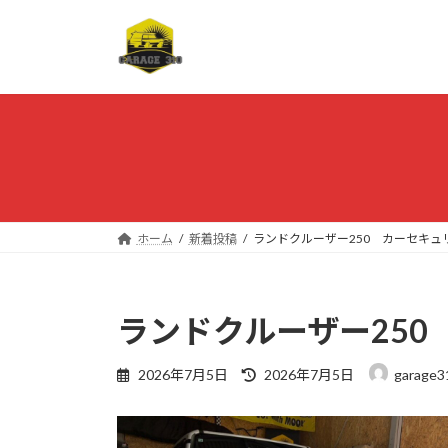
コ
ナ
ン
ビ
テ
ゲ
ン
ー
ツ
シ
へ
ョ
ス
ン
キ
に
ッ
移
プ
動
ホーム
新着投稿
ランドクルーザー250 カーセキュ
ランドクルーザー250
最
2026年7月5日
2026年7月5日
garage3
終
更
新