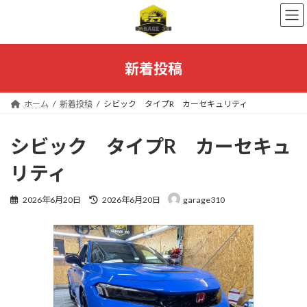
コ
ナ
ン
ビ
テ
ゲ
ン
ー
ツ
シ
新着投稿
へ
ョ
ス
ン
キ
に
ホーム
新着投稿
シビック タイプR カーセキュリティ
ッ
移
プ
動
シビック タイプR カーセキュ
リティ
最
2026年6月20日
2026年6月20日
garage310
終
更
新
日
時
: