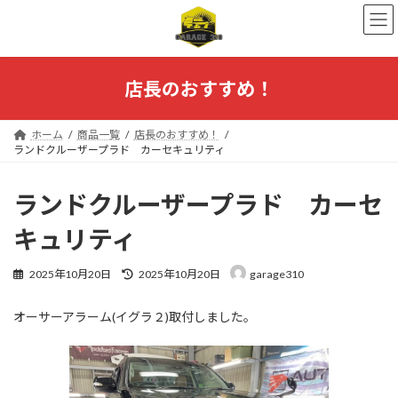
コ
ナ
ン
ビ
テ
ゲ
ン
ー
ツ
シ
店長のおすすめ！
へ
ョ
ス
ン
キ
に
ホーム
商品一覧
店長のおすすめ！
ッ
移
ランドクルーザープラド カーセキュリティ
プ
動
ランドクルーザープラド カーセ
キュリティ
最
2025年10月20日
2025年10月20日
garage310
終
更
オーサーアラーム(イグラ２)取付しました。
新
日
時
: