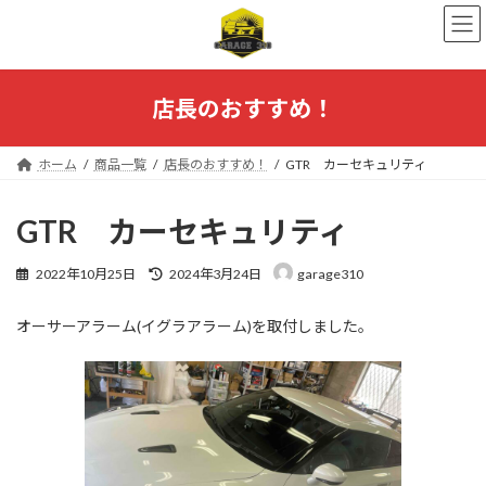
コ
ナ
ン
ビ
テ
ゲ
ン
ー
ツ
シ
店長のおすすめ！
へ
ョ
ス
ン
キ
に
ホーム
商品一覧
店長のおすすめ！
GTR カーセキュリティ
ッ
移
プ
動
GTR カーセキュリティ
最
2022年10月25日
2024年3月24日
garage310
終
更
オーサーアラーム(イグラアラーム)を取付しました。
新
日
時
: