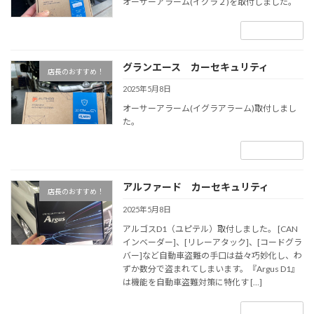
オーサーアラーム(イグラ２)を取付しました。
続きを読む
グランエース カーセキュリティ
店長のおすすめ！
2025年5月8日
オーサーアラーム(イグラアラーム)取付しまし
た。
続きを読む
アルファード カーセキュリティ
店長のおすすめ！
2025年5月8日
アルゴスD1（ユピテル）取付しました。 [CAN
インベーダー]、[リレーアタック]、[コードグラ
バー]など自動車盗難の手口は益々巧妙化し、わ
ずか数分で盗まれてしまいます。『Argus D1』
は機能を自動車盗難対策に特化す […]
続きを読む