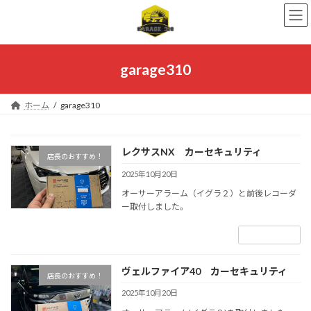
コ
ナ
ン
ビ
テ
ゲ
ン
ー
ツ
シ
garage310
へ
ョ
ス
ン
キ
に
ホーム
garage310
ッ
移
プ
動
レクサスNX カーセキュリティ
店長のおすすめ！
2025年10月20日
オーサーアラーム（イグラ２）と前後レコーダ
ー取付しました。
続きを読む
ヴェルファイア40 カーセキュリティ
店長のおすすめ！
2025年10月20日