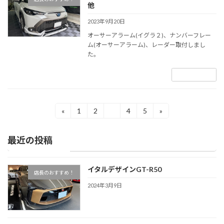
他
2023年9月20日
オーサーアラーム(イグラ２)、ナンバーフレー
ム(オーサーアラーム)、レーダー取付しまし
た。
続きを読む
投
«
1
2
3
4
5
»
固
固
固
固
固
稿
定
定
定
定
定
ペ
ペ
ペ
ペ
ペ
の
最近の投稿
ー
ー
ー
ー
ー
ペ
ジ
ジ
ジ
ジ
ジ
ー
イタルデザインGT-R50
ジ
店長のおすすめ！
送
2024年3月9日
り