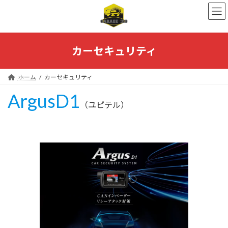
コ
ナ
ン
ビ
テ
ゲ
ン
ー
ツ
シ
カーセキュリティ
へ
ョ
ス
ン
キ
に
ホーム
カーセキュリティ
ッ
移
ArgusD1
プ
動
（ユピテル）
メーカーHP